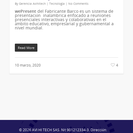
By
Gerencia Avihitech
|
Tecnología
|
No Comments
wePresent
del Fabricante Barco es un sistema de
presentación inalámbrica enfocado a reuniones
presenciales interactivas y colaborativas en el
ámbito educativo, empresarial y gubernamental a
nivel mundial.
Read More
10 marzo, 2020
4
© 2026 AVI HI TECH SAS. Nit 901212334-3. Dirección: