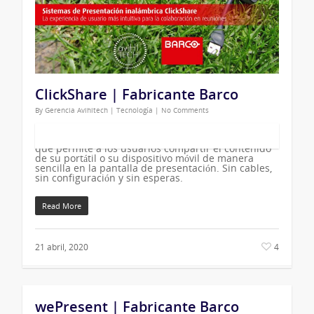
ClickShare | Fabricante Barco
By
Gerencia Avihitech
|
Tecnología
|
No Comments
ClickShare del Fabricante Barco es un sistema de
presentación inalámbrica para sala de reuniones
que permite a los usuarios compartir el contenido
de su portátil o su dispositivo móvil de manera
sencilla en la pantalla de presentación. Sin cables,
sin configuración y sin esperas.
Read More
21 abril, 2020
4
wePresent | Fabricante Barco