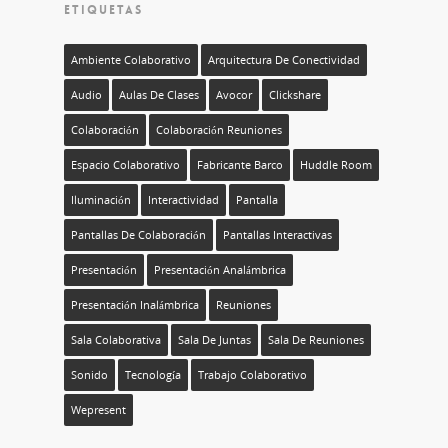
ETIQUETAS
Ambiente Colaborativo
Arquitectura De Conectividad
Audio
Aulas De Clases
Avocor
Clickshare
Colaboración
Colaboración Reuniones
Espacio Colaborativo
Fabricante Barco
Huddle Room
Iluminación
Interactividad
Pantalla
Pantallas De Colaboración
Pantallas Interactivas
Presentación
Presentación Analámbrica
Presentación Inalámbrica
Reuniones
Sala Colaborativa
Sala De Juntas
Sala De Reuniones
Sonido
Tecnología
Trabajo Colaborativo
Wepresent